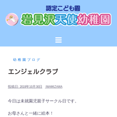
コ
ン
テ
ン
ツ
へ
ス
キ
ッ
幼稚園ブログ
プ
エンジェルクラブ
投稿日:
2018年10月30日
IWAMIZAWA
今日は未就園児親子サークル日です。
お母さんと一緒に絵本！