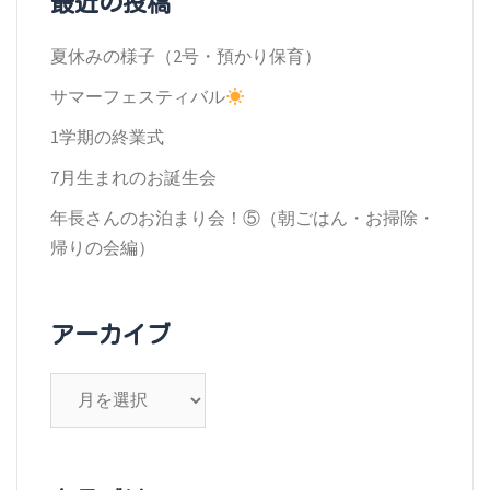
最近の投稿
ー
夏休みの様子（2号・預かり保育）
シ
サマーフェスティバル
ョ
1学期の終業式
ン
7月生まれのお誕生会
年長さんのお泊まり会！⑤（朝ごはん・お掃除・
帰りの会編）
アーカイブ
ア
ー
カ
イ