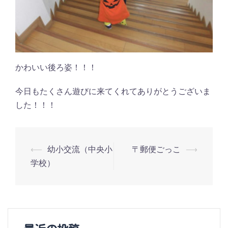
かわいい後ろ姿！！！
今日もたくさん遊びに来てくれてありがとうございま
した！！！
投
⟵
幼小交流（中央小
〒郵便ごっこ
⟶
学校）
稿
ナ
ビ
ゲ