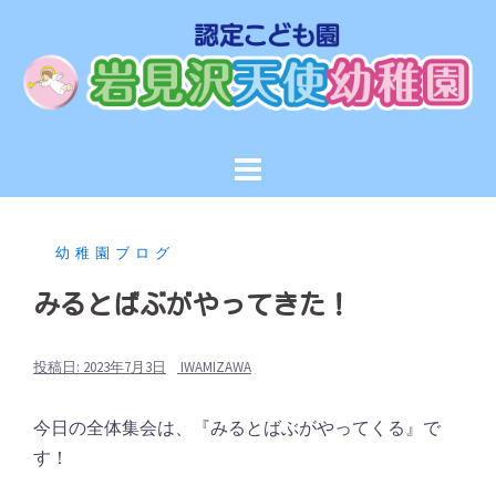
コ
ン
テ
ン
ツ
へ
ス
キ
ッ
幼稚園ブログ
プ
みるとばぶがやってきた！
投稿日:
2023年7月3日
IWAMIZAWA
今日の全体集会は、『みるとばぶがやってくる』で
す！