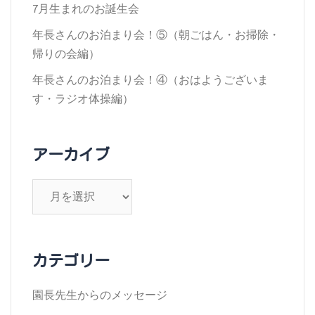
7月生まれのお誕生会
ン
年長さんのお泊まり会！⑤（朝ごはん・お掃除・
帰りの会編）
年長さんのお泊まり会！④（おはようございま
す・ラジオ体操編）
アーカイブ
ア
ー
カ
イ
カテゴリー
ブ
園長先生からのメッセージ