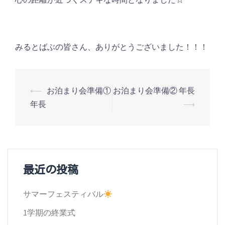
みるとばぶの皆さん、ありがとうございました！！！
投
⟵
お泊まり会準備①
お泊まり会準備② 年長
年長
⟶
稿
ナ
ビ
ゲ
最近の投稿
ー
サマーフェスティバル
シ
1学期の終業式
ョ