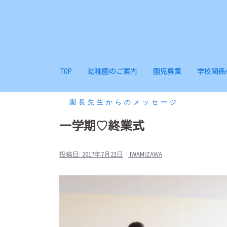
コ
ン
テ
ン
ツ
TOP
幼稚園のご案内
園児募集
学校関係
へ
ス
キ
園長先生からのメッセージ
ッ
一学期♡終業式
プ
投稿日:
2017年7月21日
IWAMIZAWA