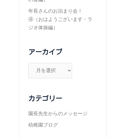
年長さんのお泊まり会！
④（おはようございます・ラ
ジオ体操編）
アーカイブ
ア
ー
カ
イ
カテゴリー
ブ
園長先生からのメッセージ
幼稚園ブログ