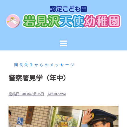
コ
ン
テ
ン
ツ
へ
ス
キ
ッ
園長先生からのメッセージ
プ
警察署見学（年中）
投稿日:
2017年9月25日
IWAMIZAWA