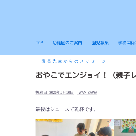
コ
ン
テ
ン
ツ
TOP
幼稚園のご案内
園児募集
学校関係
へ
ス
キ
園長先生からのメッセージ
ッ
おやこでエンジョイ！（親子
プ
投稿日:
2026年5月10日
IWAMIZAWA
最後はジュースで乾杯です。