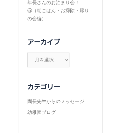
年長さんのお泊まり会！
⑤（朝ごはん・お掃除・帰り
の会編）
アーカイブ
ア
ー
カ
イ
カテゴリー
ブ
園長先生からのメッセージ
幼稚園ブログ