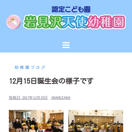
コ
ン
テ
ン
ツ
へ
ス
キ
ッ
幼稚園ブログ
プ
12月15日誕生会の様子です
投稿日:
2017年12月15日
IWAMIZAWA