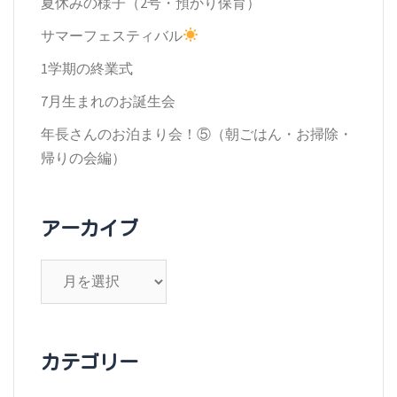
夏休みの様子（2号・預かり保育）
シ
サマーフェスティバル
ョ
1学期の終業式
ン
7月生まれのお誕生会
年長さんのお泊まり会！⑤（朝ごはん・お掃除・
帰りの会編）
アーカイブ
ア
ー
カ
イ
カテゴリー
ブ