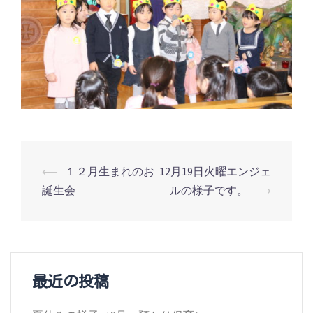
投
⟵
１２月生まれのお
12月19日火曜エンジェ
誕生会
ルの様子です。
⟶
稿
ナ
ビ
ゲ
最近の投稿
ー