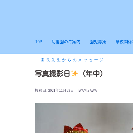
コ
ン
テ
ン
ツ
TOP
幼稚園のご案内
園児募集
学校関係
へ
ス
キ
園長先生からのメッセージ
ッ
写真撮影日
（年中）
プ
投稿日:
2021年11月22日
IWAMIZAWA