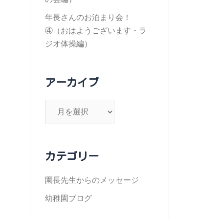
年長さんのお泊まり会！
④（おはようございます・ラ
ジオ体操編）
アーカイブ
ア
ー
カ
イ
カテゴリー
ブ
園長先生からのメッセージ
幼稚園ブログ